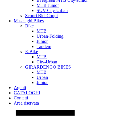
Evergreen MTB City-Junior
MTB Junior
SUV City-Urban
Scopri Bici Coppi
Masciaghi Bikes
Bike
MTB
Urban-Folding
Junior
Tandem
E-Bike
MTB
City-Urban
GIRARDENGO BIKES
MTB
Urban
Junior
Agenti
CATALOGHI
Contatti
Area riservata