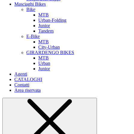
Masciaghi Bikes
Bike
MTB
Urban-Folding
Junior
Tandem
E-Bike
MTB
City-Urban
GIRARDENGO BIKES
MTB
Urban
Junior
Agenti
CATALOGHI
Contatti
Area riservata