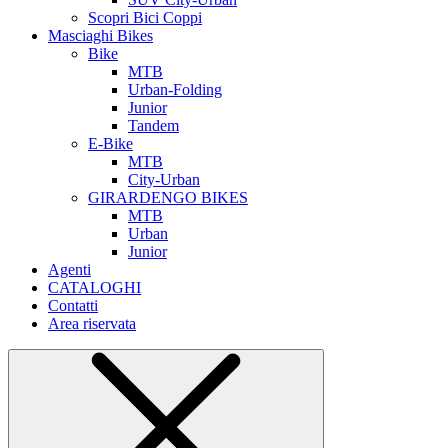
Scopri Bici Coppi
Masciaghi Bikes
Bike
MTB
Urban-Folding
Junior
Tandem
E-Bike
MTB
City-Urban
GIRARDENGO BIKES
MTB
Urban
Junior
Agenti
CATALOGHI
Contatti
Area riservata