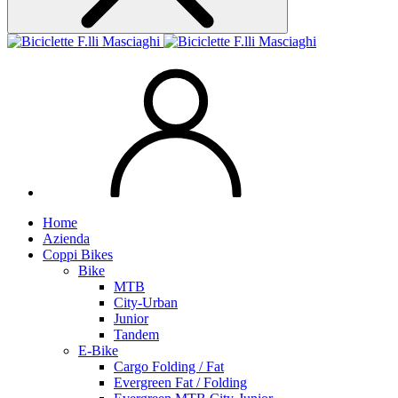
Home
Azienda
Coppi Bikes
Bike
MTB
City-Urban
Junior
Tandem
E-Bike
Cargo Folding / Fat
Evergreen Fat / Folding