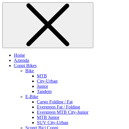
Home
Azienda
Coppi Bikes
Bike
MTB
City-Urban
Junior
Tandem
E-Bike
Cargo Folding / Fat
Evergreen Fat / Folding
Evergreen MTB City-Junior
MTB Junior
SUV City-Urban
Scopri Bici Coppi