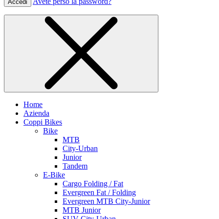
Avete perso la password?
Accedi
Home
Azienda
Coppi Bikes
Bike
MTB
City-Urban
Junior
Tandem
E-Bike
Cargo Folding / Fat
Evergreen Fat / Folding
Evergreen MTB City-Junior
MTB Junior
SUV City-Urban