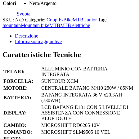
Colori
Nero/Argento
Svuota
SKU:
N/D
Categorie:
Coppi
E-Bike
MTB Junior
Tag:
mountain
Mountain bike
MTB
MTB elettriche
Descrizione
Informazioni aggiuntive
Caratteristiche Tecniche
ALLUMINIO CON BATTERIA
TELAIO:
INTEGRATA
FORCELLA:
SUNTOUR XCM
MOTORE:
CENTRALE BAFANG M410 250W / 85NM
BAFANG INTEGRATA 36 V x20.3AH
BATTERIA:
(730WH)
LCD BAFANG E181 CON 5 LIVELLI DI
DISPLAY:
ASSISTENZA CON CONNESSIONE
BLUETOOTH
CAMBIO:
MICROSHIFT RD6205 10V
COMANDO:
MICROSHIFT SLM9505 10 VEL
RUOTA