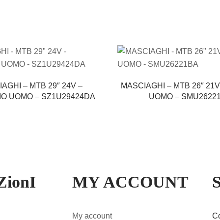
AGHI – MTB 29″ 24V –
MASCIAGHI – MTB 26″ 21V
IO UOMO – SZ1U29424DA
UOMO – SMU2622
ZionI
MY ACCOUNT
My account
Co